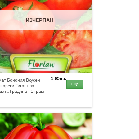
ИЗЧЕРПАН
1,95
лв.
мат Бонония Вкусен
Още
гарски Гигант за
ата Градина , 1 грам