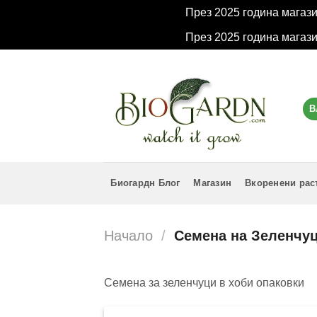
През 2025 година магаз
През 2025 година магаз
Skip
to
content
В
Биогардн Блог
Магазин
Вкоренени рас
Начало
/
Семена на Зеленчу
Семена за зеленчуци в хоби опаковки