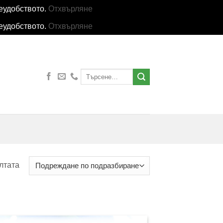
еудобството.
Отхвърляне
еудобството.
Отхвърляне
Търсене
за:
лтата