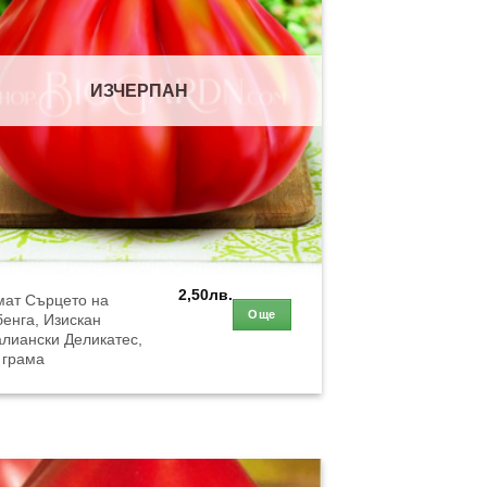
ИЗЧЕРПАН
2,50
лв.
мат Сърцето на
Още
енга, Изискан
лиански Деликатес,
 грама