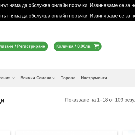
инът няма да обслужва онлайн поръчки. Извиняваме се за н
инът няма да обслужва онлайн поръчки. Извиняваме се за н
лизане / Регистриране
Количка /
0,00
лв.
тения
Всички Семена
Торове
Инструменти
ци
Показване на 1–18 от 109 резу