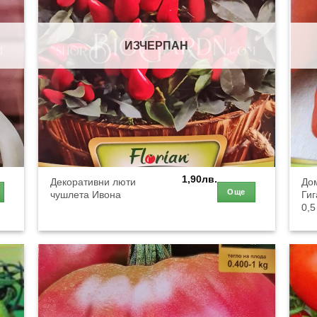
ИЗЧЕРПАН
1,90
лв.
Декоративни люти
До
Още
чушлета Ивона
Гиг
0,5