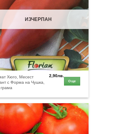
ИЗЧЕРПАН
2,90
лв.
мат Хюго, Месест
Още
ант с Форма на Чушка,
 грама