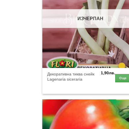
ИЗЧЕРПАН
1,90
лв.
Декоративна тиква снейк
Още
Lagenaria siceraria