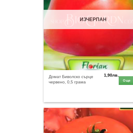
ИЗЧЕРПАН
1,90
лв.
Домат Биволско сърце
Още
червено, 0,5 грама