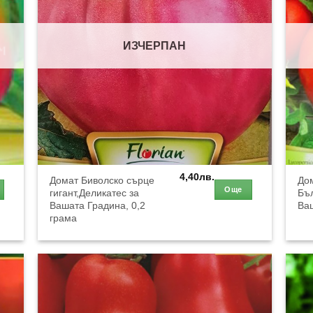
ИЗЧЕРПАН
4,40
лв.
Домат Биволско сърце
До
Още
гигант,Деликатес за
Бъл
Вашата Градина, 0,2
Ваш
грама