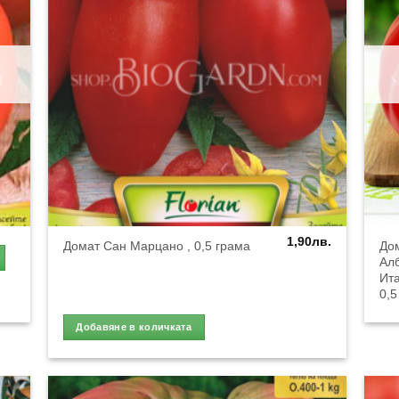
1,90
лв.
До
Домат Сан Марцано , 0,5 грама
Алб
Ита
0,5
Добавяне в количката