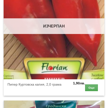
ИЗЧЕРПАН
1,90
лв.
Пипер Куртовска капия, 2,0 грама
Още