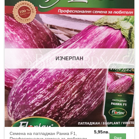
ИЗЧЕРПАН
5,95
лв.
Семена на патладжан Раниа F1,
Още
Професионални семена за любители,