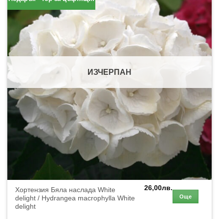
ИЗЧЕРПАН
26,00
лв.
Хортензия Бяла наслада White
Още
delight / Hydrangea macrophylla White
delight