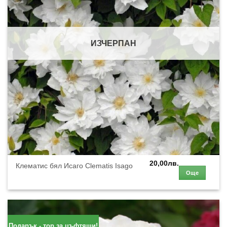
ИЗЧЕРПАН
20,00
лв.
Клематис бял Исаго Clematis Isago
Още
Подарък - тор за цъфтящи!