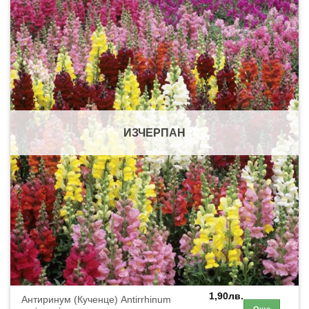
ИЗЧЕРПАН
1,90
лв.
Антиринум (Кученце) Antirrhinum