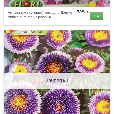
3,50
лв.
Антиринум (Кученце) каскадно Делукс
Още
Antirrhinum majus pendula
ИЗЧЕРПАН