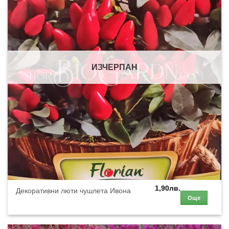
ИЗЧЕРПАН
1,90
лв.
Декоративни люти чушлета Ивона
Още