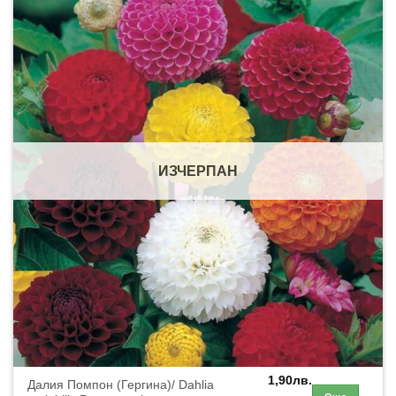
ИЗЧЕРПАН
1,90
лв.
Далия Помпон (Гергина)/ Dahlia