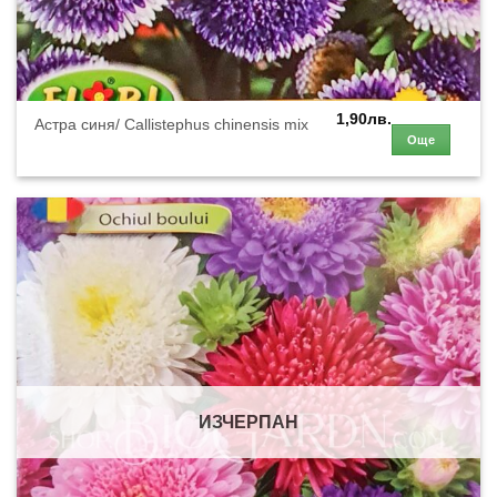
1,90
лв.
Астра синя/ Callistephus chinensis mix
Още
ИЗЧЕРПАН