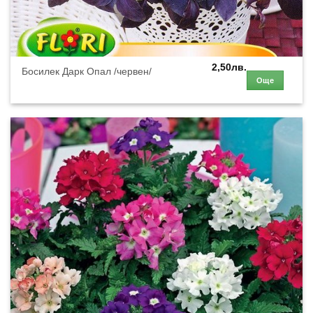
2,50
лв.
Босилек Дарк Опал /червен/
Още