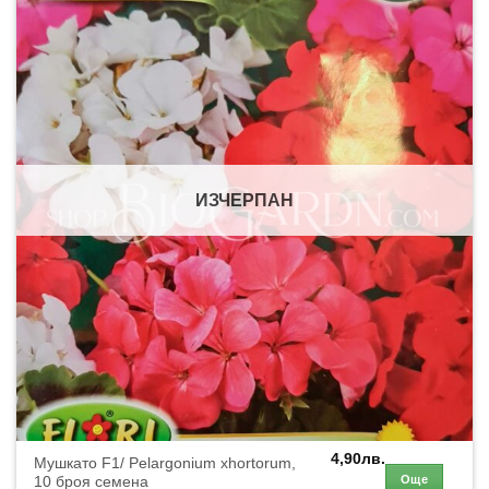
ИЗЧЕРПАН
4,90
лв.
Мушкато F1/ Pelargonium xhortorum,
Още
10 броя семена