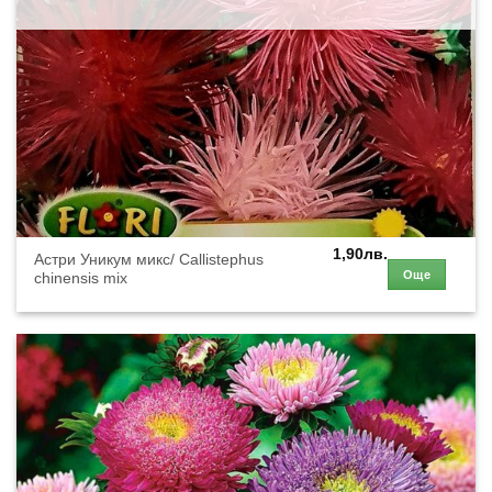
1,90
лв.
Астри Уникум микс/ Callistephus
Още
chinensis mix