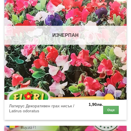
ИЗЧЕРПАН
1,90
лв.
Латирус Декоративен грах нисък /
Още
Latirus odoratus