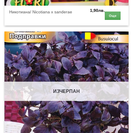
1,90
лв.
Никотиана/ Nicotiana x sanderae
Още
ИЗЧЕРПАН