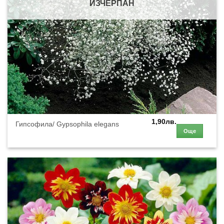
ИЗЧЕРПАН
1,90
лв.
Гипсофила/ Gypsophila elegans
Още