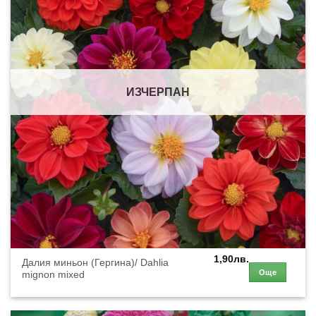
ИЗЧЕРПАН
1,90
лв.
Далия миньон (Гергина)/ Dahlia
Още
mignon mixed