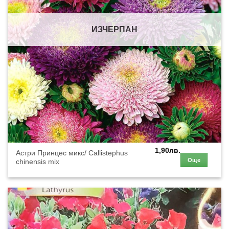
ИЗЧЕРПАН
1,90
лв.
Астри Принцес микс/ Callistephus
Още
chinensis mix