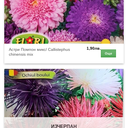
1,90
лв.
Астри Помпон микс/ Callistephus
Още
chinensis mix
ИЗЧЕРПАН