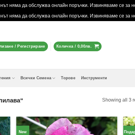
инът няма да обслужва онлайн поръчки. Извиняваме се за н
инът няма да обслужва онлайн поръчки. Извиняваме се за н
лизане / Регистриране
Количка /
0,00
лв.
тения
Всички Семена
Торове
Инструменти
„лилава“
Showing all 3 r
New
Подар