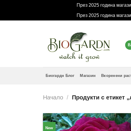
През 2025 година магаз
През 2025 година магаз
Skip
to
content
В
Биогардн Блог
Магазин
Вкоренени рас
Начало
/
Продукти с етикет 
New