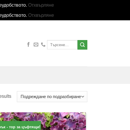
еудобството.
Отхвърляне
еудобството.
Отхвърляне
Търсене
за:
esults
ък - тор за цъфтящи!