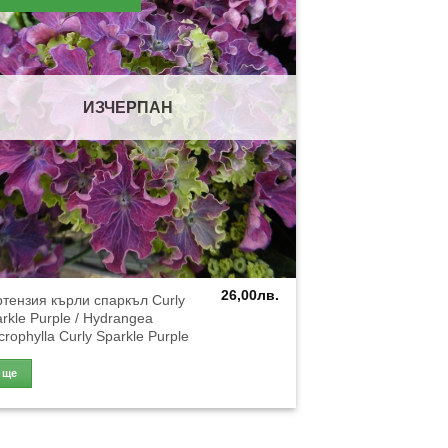
ИЗЧЕРПАН
26,00
лв.
тензия кърли спаркъл Curly
rkle Purple / Hydrangea
rophylla Curly Sparkle Purple
Още