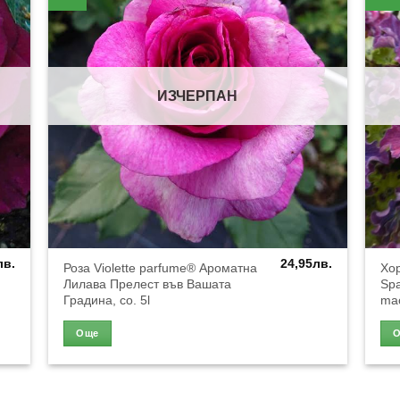
ИЗЧЕРПАН
лв.
24,95
лв.
Роза Violette parfume® Ароматна
Хор
Лилава Прелест във Вашата
Spa
Градина, co. 5l
mac
Още