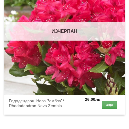
ИЗЧЕРПАН
26,00
лв.
Рододендрон ‘Нова Зембла’ /
Още
Rhododendron Nova Zembla