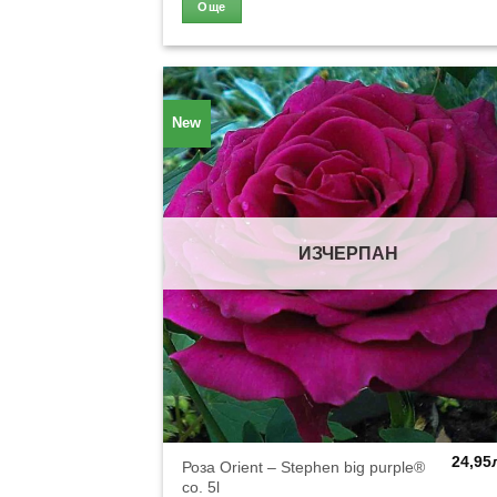
Още
New
ИЗЧЕРПАН
24,95
Роза Orient – Stephen big purple®
co. 5l