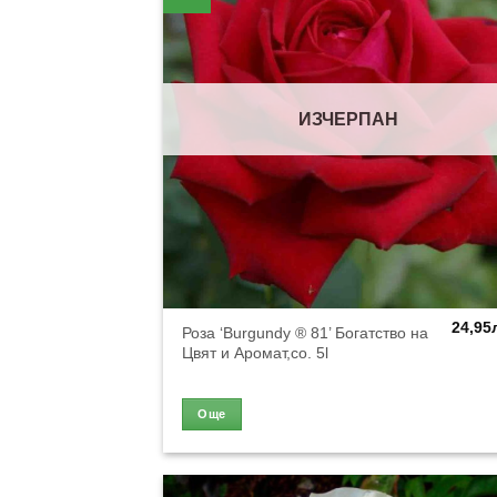
ИЗЧЕРПАН
24,95
Роза ‘Burgundy ® 81’ Богатство на
Цвят и Аромат,co. 5l
Още