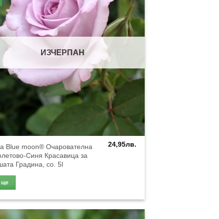
ИЗЧЕРПАН
24,95
лв.
за Blue moon® Очарователна
олетово-Синя Красавица за
ата Градина, co. 5l
Още