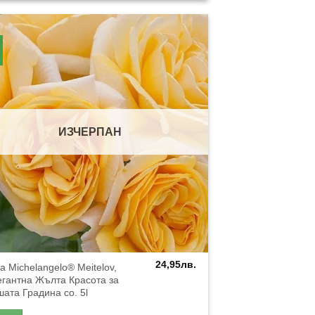
ИЗЧЕРПАН
24,95
лв.
а Michelangelo® Meitelov,
гантна Жълта Красота за
ата Градина co. 5l