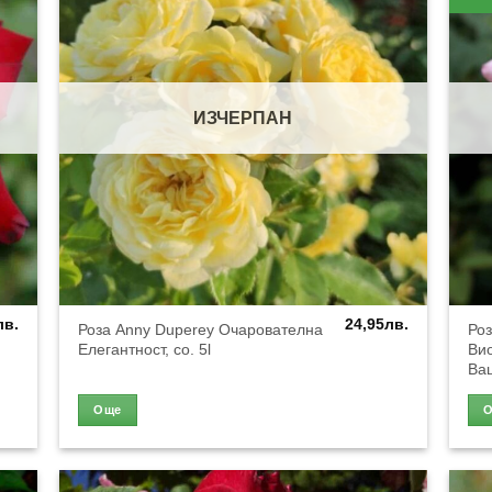
ИЗЧЕРПАН
лв.
24,95
лв.
Роза Anny Duperey Очарователна
Ро
Елегантност, co. 5l
Ви
Ваш
Още