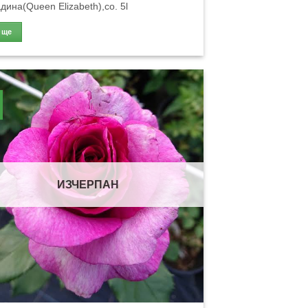
дина(Queen Elizabeth),co. 5l
Още
ИЗЧЕРПАН