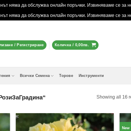
инът няма да обслужва онлайн поръчки. Извиняваме се за н
инът няма да обслужва онлайн поръчки. Извиняваме се за н
лизане / Регистриране
Количка /
0,00
лв.
тения
Всички Семена
Торове
Инструменти
„РозиЗаГрадина“
Showing all 16 r
New