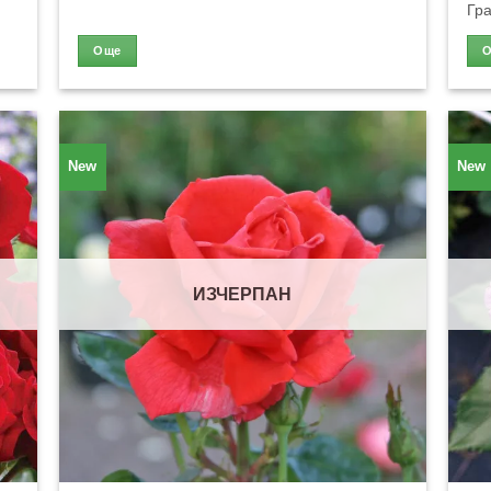
Гра
Още
New
New
ИЗЧЕРПАН