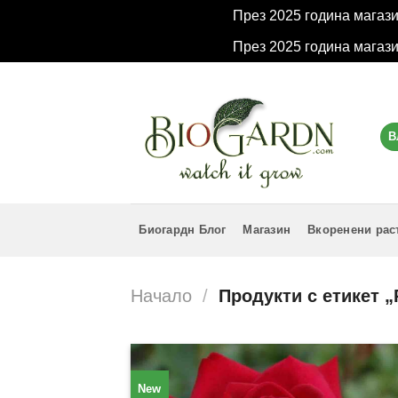
През 2025 година магаз
През 2025 година магаз
Skip
to
content
В
Биогардн Блог
Магазин
Вкоренени рас
Начало
/
Продукти с етикет 
New