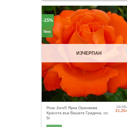
-15%
New
ИЗЧЕРПАН
24,95
Роза Joro® Ярка Оранжева
Origin
21,20
Красота във Вашата Градина, co.
price
5l
was:
24,95л