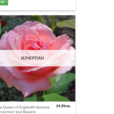
Още
ИЗЧЕРПАН
24,95
лв.
а Queen of England® Кралска
гантност във Вашата