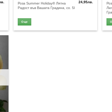
лв.
24,95
лв.
Роза Summer Holiday® Лятна
Роз
Радост във Вашата Градина, co. 5l
Ли
Гра
Още