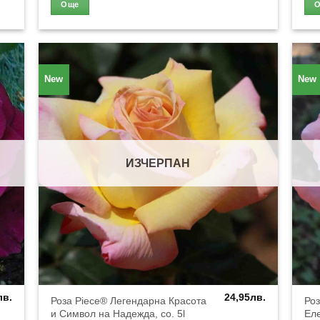
Още
New
New
ИЗЧЕРПАН
лв.
24,95
лв.
Роза Piece® Легендарна Красота
Роз
и Символ на Надежда, co. 5l
Еле