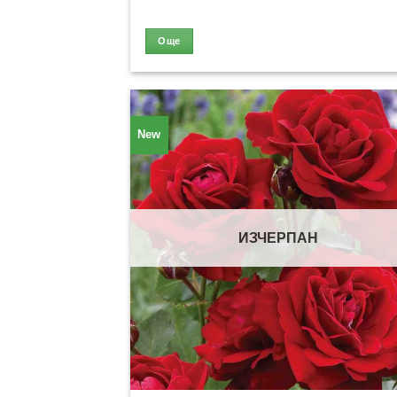
Още
New
ИЗЧЕРПАН