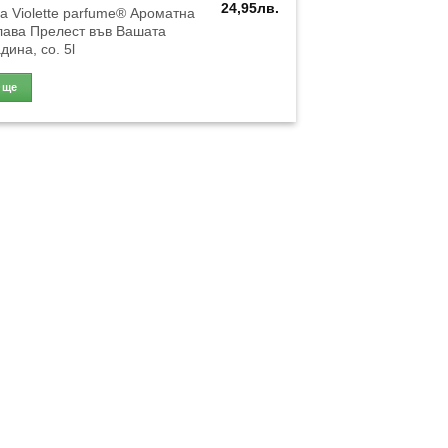
24,95
лв.
а Violette parfume® Ароматна
лава Прелест във Вашата
дина, co. 5l
Още