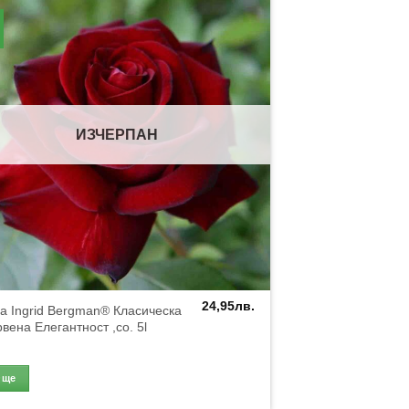
ИЗЧЕРПАН
24,95
лв.
а Ingrid Bergman® Класическа
вена Елегантност ,co. 5l
Още