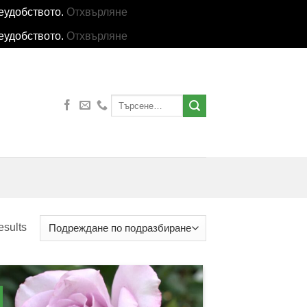
еудобството.
Отхвърляне
еудобството.
Отхвърляне
Търсене
за:
esults