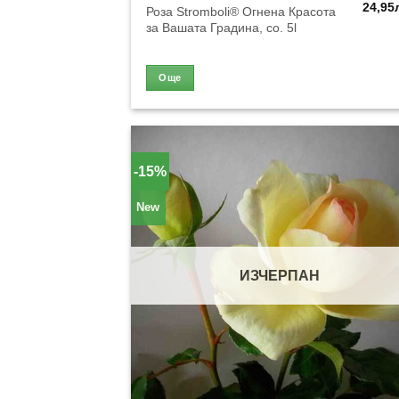
24,95
Роза Stromboli® Огнена Красота
за Вашата Градина, co. 5l
Още
-15%
New
ИЗЧЕРПАН