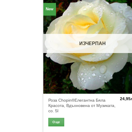
New
ИЗЧЕРПАН
24,95
Роза Chopin®Елегантна Бяла
Красота, Вдъхновена от Музиката,
co. 5l
Още