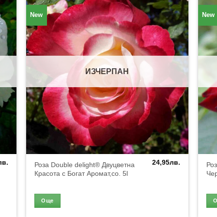
New
New
ИЗЧЕРПАН
лв.
24,95
лв.
Роза Double delight® Двуцветна
Роз
Красота с Богат Аромат,co. 5l
Чер
Още