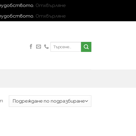
 неудобството.
Отхвърляне
 неудобството.
Отхвърляне
Търсене
за:
ат