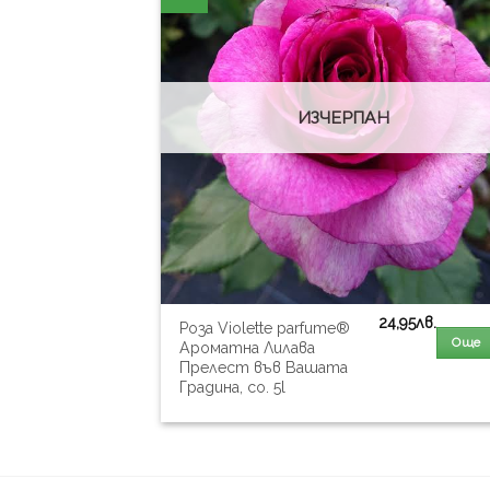
ИЗЧЕРПАН
24,95
лв.
Роза Violette parfume®
Още
Ароматна Лилава
Прелест във Вашата
Градина, co. 5l