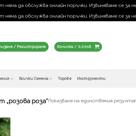
ът няма да обслужва онлайн поръчки. Извиняваме се за
ът няма да обслужва онлайн поръчки. Извиняваме се за
лизане / Регистриране
Количка /
0,00
лв.
тения
Всички Семена
Торове
Инструменти
 „розова роза“
Показване на единствения резулт