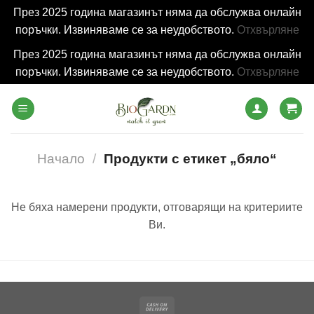
През 2025 година магазинът няма да обслужва онлайн
поръчки. Извиняваме се за неудобството.
Отхвърляне
През 2025 година магазинът няма да обслужва онлайн
поръчки. Извиняваме се за неудобството.
Отхвърляне
Skip
to
content
Начало
/
Продукти с етикет „бяло“
Не бяха намерени продукти, отговарящи на критериите
Ви.