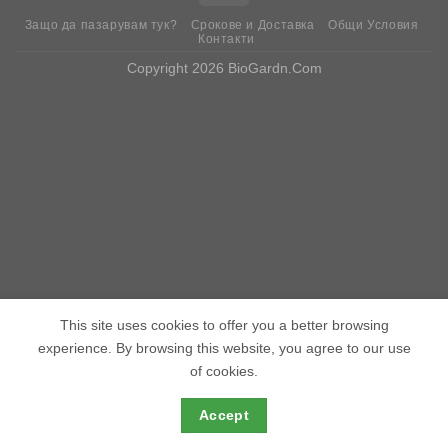
Защо да пазарувам тук?
Срокове и Доставка
Общи Условия
Контакти
Copyright 2026 BioGardn.Com
This site uses cookies to offer you a better browsing
experience. By browsing this website, you agree to our use
of cookies.
Accept