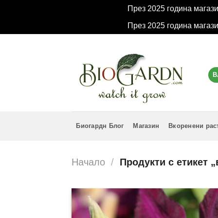
През 2025 година магаз
През 2025 година магаз
Skip
to
content
В
Биогардн Блог
Магазин
Вкоренени рас
Начало
/
Продукти с етикет 