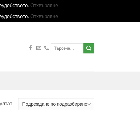
еудобството.
Отхвърляне
еудобството.
Отхвърляне
Търсене
за:
ултат