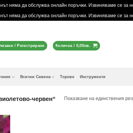
инът няма да обслужва онлайн поръчки. Извиняваме се за н
инът няма да обслужва онлайн поръчки. Извиняваме се за н
лизане / Регистриране
Количка /
0,00
лв.
тения
Всички Семена
Торове
Инструменти
„виолетово-червен“
Показване на единствения рез