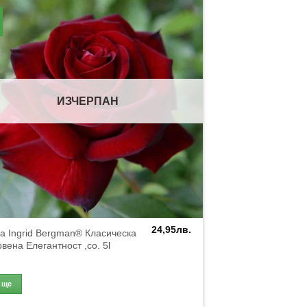
ИЗЧЕРПАН
24,95
лв.
а Ingrid Bergman® Класическа
вена Елегантност ,co. 5l
Още