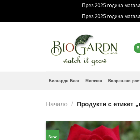
През 2025 година магаз
През 2025 година магаз
Skip
to
content
В
Биогардн Блог
Магазин
Вкоренени рас
Начало
/
Продукти с етикет „
New