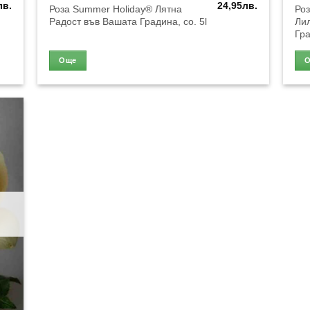
лв.
24,95
лв.
Роза Summer Holiday® Лятна
Роз
Радост във Вашата Градина, co. 5l
Ли
Гра
Още