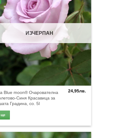
ИЗЧЕРПАН
24,95
лв.
за Blue moon® Очарователна
олетово-Синя Красавица за
ата Градина, co. 5l
Още