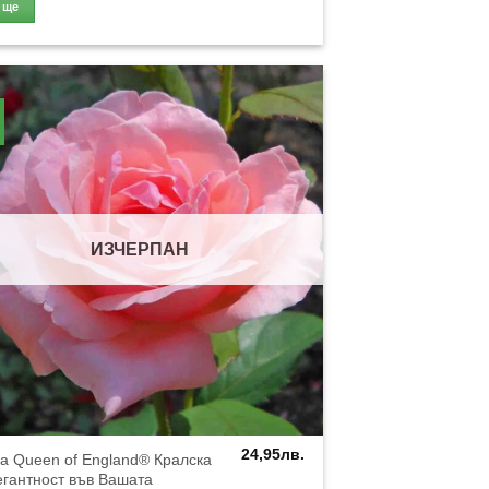
Още
ИЗЧЕРПАН
24,95
лв.
а Queen of England® Кралска
гантност във Вашата