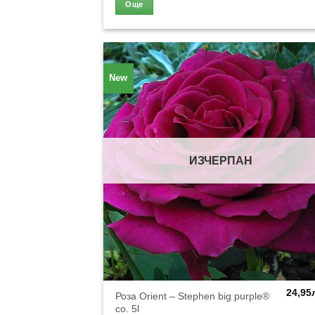
Още
New
ИЗЧЕРПАН
24,95
Роза Orient – Stephen big purple®
co. 5l