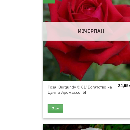
ИЗЧЕРПАН
24,95
Роза ‘Burgundy ® 81’ Богатство на
Цвят и Аромат,co. 5l
Още