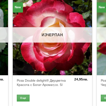
New
New
ИЗЧЕРПАН
лв.
24,95
лв.
Роза Double delight® Двуцветна
Роз
Красота с Богат Аромат,co. 5l
Чер
Още