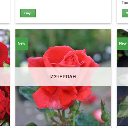
Гра
Още
New
New
ИЗЧЕРПАН