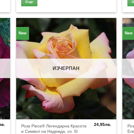
Още
New
New
ИЗЧЕРПАН
лв.
24,95
лв.
Роза Piece® Легендарна Красота
Роз
и Символ на Надежда, co. 5l
Еле