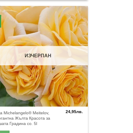
ИЗЧЕРПАН
24,95
лв.
а Michelangelo® Meitelov,
гантна Жълта Красота за
ата Градина co. 5l