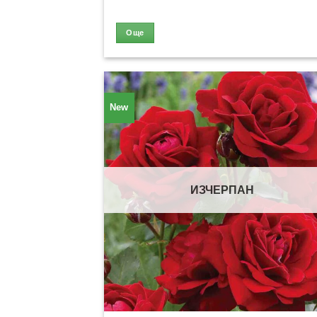
Още
New
ИЗЧЕРПАН