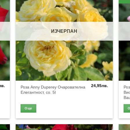
ИЗЧЕРПАН
лв.
24,95
лв.
Роза Anny Duperey Очарователна
Ро
Елегантност, co. 5l
Ви
Ваш
Още