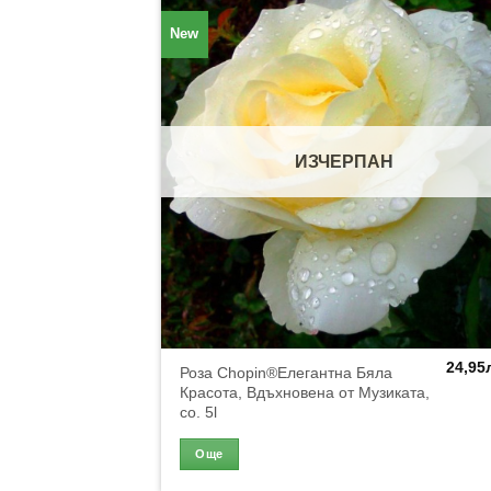
New
ИЗЧЕРПАН
24,95
Роза Chopin®Елегантна Бяла
Красота, Вдъхновена от Музиката,
co. 5l
Още