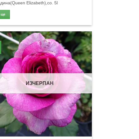
дина(Queen Elizabeth),co. 5l
Още
ИЗЧЕРПАН