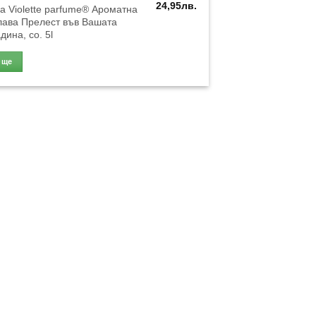
24,95
лв.
а Violette parfume® Ароматна
лава Прелест във Вашата
дина, co. 5l
Още