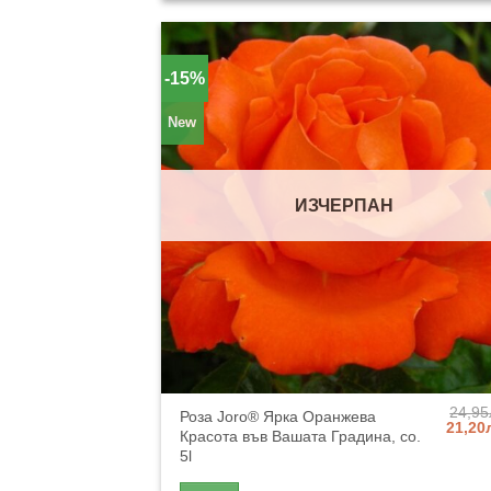
-15%
New
ИЗЧЕРПАН
24,95
Роза Joro® Ярка Оранжева
Origin
21,20
Красота във Вашата Градина, co.
price
5l
was:
24,95л