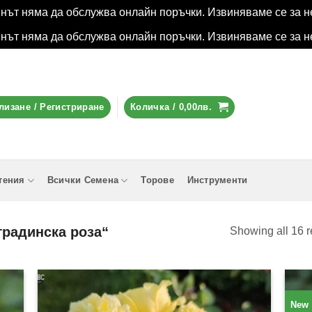
инът няма да обслужва онлайн поръчки. Извиняваме се за н
инът няма да обслужва онлайн поръчки. Извиняваме се за н
лизане / Регистриране
Количка /
0,00
лв.
тения
Всички Семена
Торове
Инструменти
градинска роза“
Showing all 16 r
New