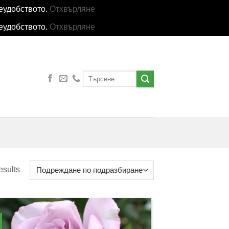
еудобството.
Отхвърляне
еудобството.
Отхвърляне
Търсене
за:
esults