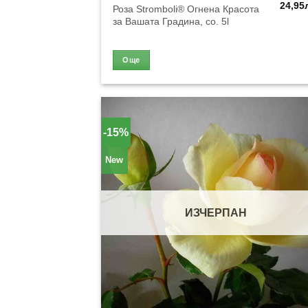
24,95
Роза Stromboli® Огнена Красота
за Вашата Градина, co. 5l
Още
-15%
New
ИЗЧЕРПАН