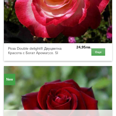
24,95
лв.
Роза Double delight® Двуцветна
Още
Красота с Богат Аромат,co. 5l
New