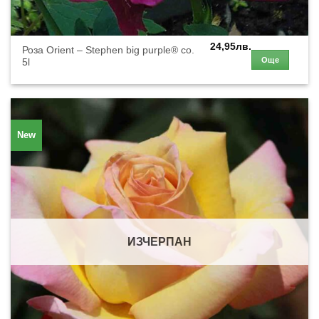
24,95
лв.
Роза Orient – Stephen big purple® co.
Още
5l
New
ИЗЧЕРПАН