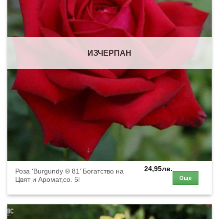
ИЗЧЕРПАН
24,95
лв.
Роза ‘Burgundy ® 81’ Богатство на
Още
Цвят и Аромат,co. 5l