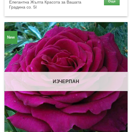
Още
Елегантна Жълта Красота за Вашата
Градина co. 5l
New
ИЗЧЕРПАН