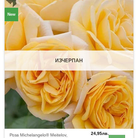
New
ИЗЧЕРПАН
24,95
лв.
Роза Michelangelo® Meitelov,