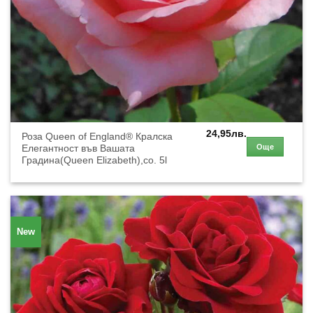
24,95
лв.
Роза Queen of England® Кралска
Още
Елегантност във Вашата
Градина(Queen Elizabeth),co. 5l
New