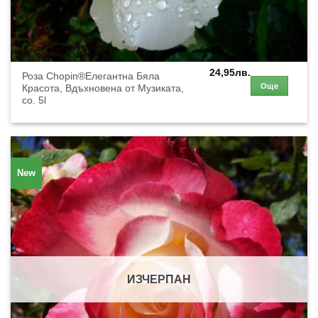
24,95
лв.
Роза Chopin®Елегантна Бяла
Още
Красота, Вдъхновена от Музиката,
co. 5l
New
ИЗЧЕРПАН