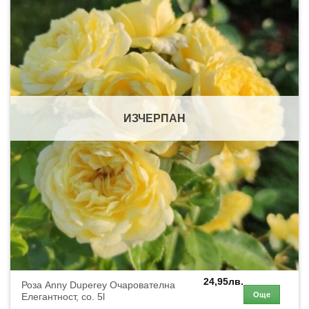
ИЗЧЕРПАН
24,95
лв.
Роза Anny Duperey Очарователна
Още
Елегантност, co. 5l