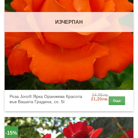
ИЗЧЕРПАН
24,95
лв.
Роза Joro® Ярка Оранжева Красота
Original
Текущата
21,20
лв.
Още
във Вашата Градина, co. 5l
price
цена
was:
е:
24,95лв..
21,20лв..
-15%