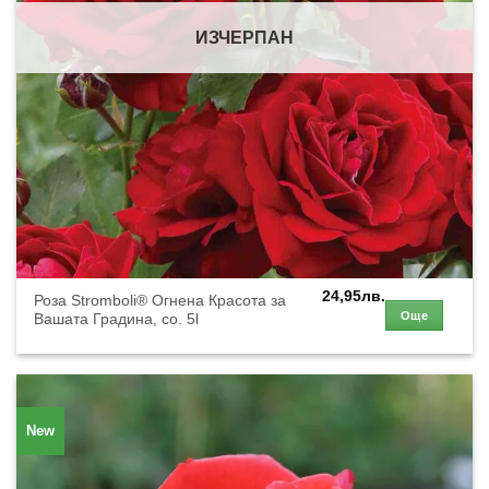
ИЗЧЕРПАН
24,95
лв.
Роза Stromboli® Огнена Красота за
Още
Вашата Градина, co. 5l
New