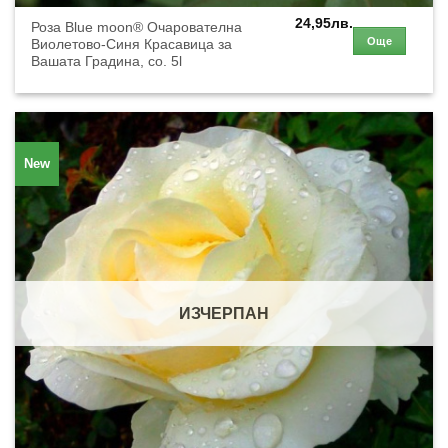
24,95
лв.
Роза Blue moon® Очарователна
Още
Виолетово-Синя Красавица за
Вашата Градина, co. 5l
New
ИЗЧЕРПАН