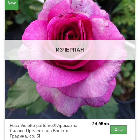
New
ИЗЧЕРПАН
24,95
лв.
Роза Violette parfume® Ароматна
Още
Лилава Прелест във Вашата
Градина, co. 5l