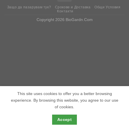
Защо да пазарувам тук?
Срокове и Доставка
Общи Условия
Контакти
Copyright 2026 BioGardn.Com
This site uses cookies to offer you a better browsing
experience. By browsing this website, you agree to our use
of cookies.
Accept