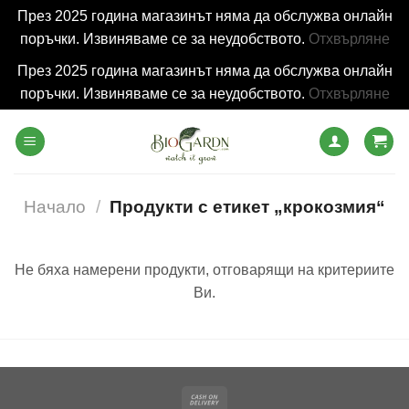
През 2025 година магазинът няма да обслужва онлайн
поръчки. Извиняваме се за неудобството.
Отхвърляне
През 2025 година магазинът няма да обслужва онлайн
поръчки. Извиняваме се за неудобството.
Отхвърляне
Skip
to
content
Начало
/
Продукти с етикет „крокозмия“
Не бяха намерени продукти, отговарящи на критериите
Ви.