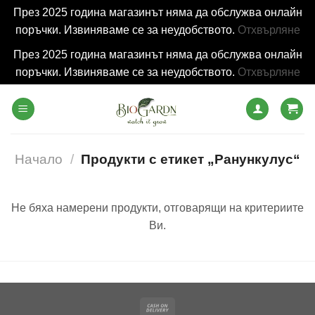
През 2025 година магазинът няма да обслужва онлайн
поръчки. Извиняваме се за неудобството.
Отхвърляне
През 2025 година магазинът няма да обслужва онлайн
поръчки. Извиняваме се за неудобството.
Отхвърляне
Skip
to
content
Начало
/
Продукти с етикет „Ранункулус“
Не бяха намерени продукти, отговарящи на критериите
Ви.