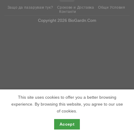
Защо да пазарувам тук?
Срокове и Доставка
Общи Условия
Контакти
Copyright 2026 BioGardn.Com
This site uses cookies to offer you a better browsing
experience. By browsing this website, you agree to our use
of cookies.
Accept