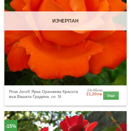
ИЗЧЕРПАН
24,95
лв.
Роза Joro® Ярка Оранжева Красота
Original
Текущата
21,20
лв.
Още
във Вашата Градина, co. 5l
price
цена
was:
е:
24,95лв..
21,20лв..
-15%