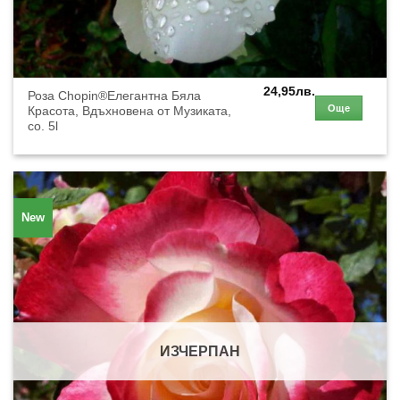
24,95
лв.
Роза Chopin®Елегантна Бяла
Още
Красота, Вдъхновена от Музиката,
co. 5l
New
ИЗЧЕРПАН