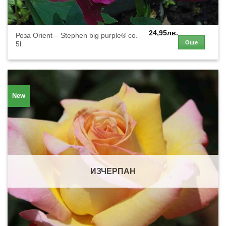
24,95
лв.
Роза Orient – Stephen big purple® co.
Още
5l
New
ИЗЧЕРПАН