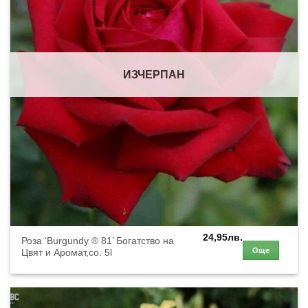
ИЗЧЕРПАН
24,95
лв.
Роза ‘Burgundy ® 81’ Богатство на
Още
Цвят и Аромат,co. 5l