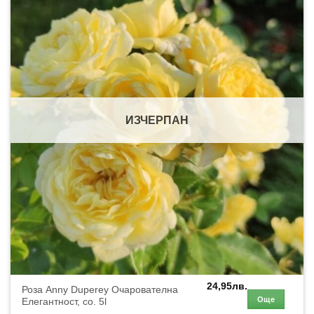
ИЗЧЕРПАН
24,95
лв.
Роза Anny Duperey Очарователна
Още
Елегантност, co. 5l