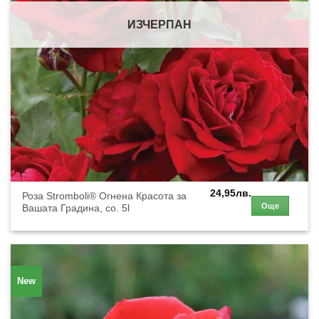
ИЗЧЕРПАН
24,95
лв.
Роза Stromboli® Огнена Красота за
Още
Вашата Градина, co. 5l
New