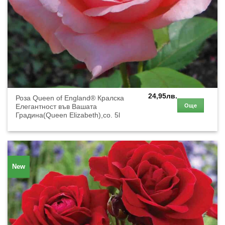
24,95
лв.
Роза Queen of England® Кралска
Още
Елегантност във Вашата
Градина(Queen Elizabeth),co. 5l
New