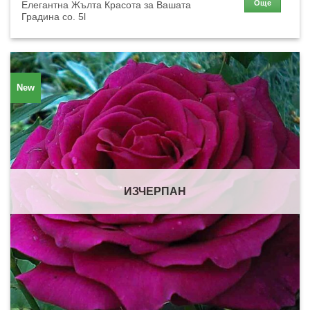
Още
Елегантна Жълта Красота за Вашата
Градина co. 5l
New
ИЗЧЕРПАН