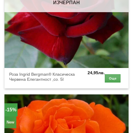
ИЗЧЕРПАН
24,95
лв.
Роза Ingrid Bergman® Класическа
Още
Червена Елегантност ,co. 5l
-15%
New