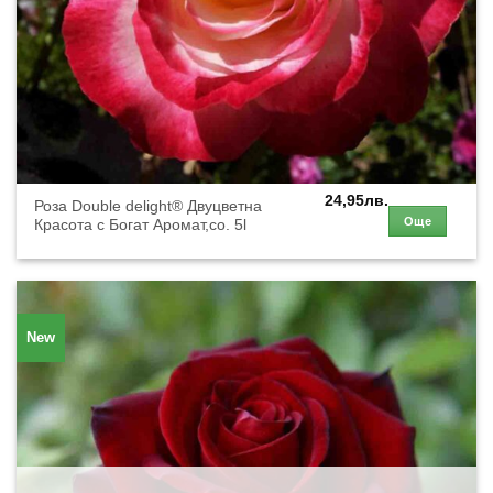
24,95
лв.
Роза Double delight® Двуцветна
Още
Красота с Богат Аромат,co. 5l
New