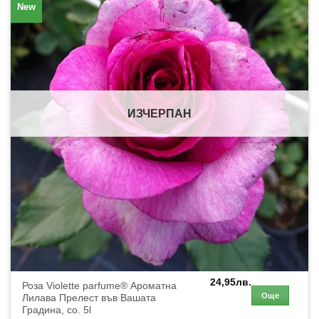
New
ИЗЧЕРПАН
24,95
лв.
Роза Violette parfume® Ароматна
Още
Лилава Прелест във Вашата
Градина, co. 5l