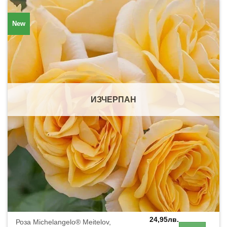
New
ИЗЧЕРПАН
24,95
лв.
Роза Michelangelo® Meitelov,