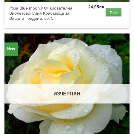
24,95
лв.
Роза Blue moon® Очарователна
Още
Виолетово-Синя Красавица за
Вашата Градина, co. 5l
New
ИЗЧЕРПАН