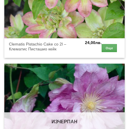
24,00
лв.
Clematis Pistachio Cake co 2l –
Още
Клематис Писташио кейк
ИЗЧЕРПАН