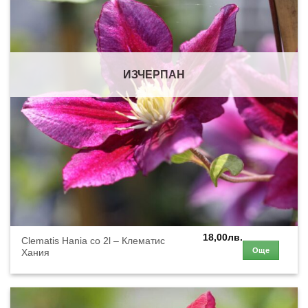
ИЗЧЕРПАН
18,00
лв.
Clematis Hania co 2l – Клематис
Още
Хания