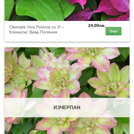
24,00
лв.
Clematis Viva Polonia co 2l –
Още
Клематис Вива Полония
ИЗЧЕРПАН