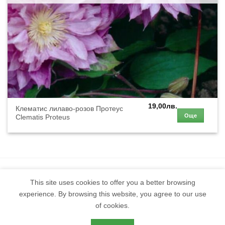
19,00
лв.
Клематис лилаво-розов Протеус
Още
Clematis Proteus
This site uses cookies to offer you a better browsing
experience. By browsing this website, you agree to our use
of cookies.
Защо да пазарувам тук?
Срокове и Доставка
Общи Условия
Контакти