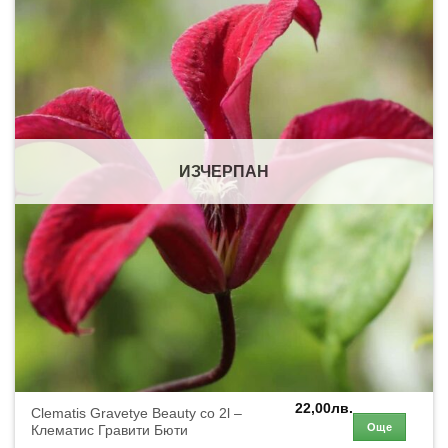
ИЗЧЕРПАН
22,00
лв.
Clematis Gravetye Beauty co 2l –
Още
Клематис Гравити Бюти