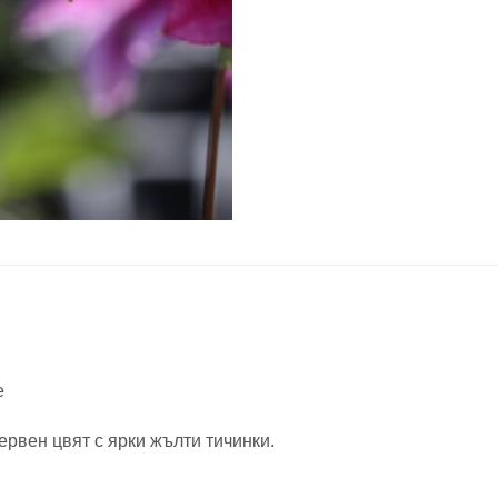
e
рвен цвят с ярки жълти тичинки.