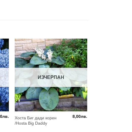
ИЗЧЕРПАН
00
лв.
8,00
лв.
Хоста Биг дади корен
/Hosta Big Daddy