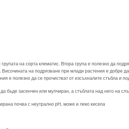
 групата на сорта клематис. Втора група е полезно да подр
. Височината на подрязване при млади растения е добре да
ния е полезно да се прочистват от изсъхналите стъбла и по
да бъде засенчен или мулчиран, а стъблата над него на сл
ирана почва с неутрално pH, може и леко кисела