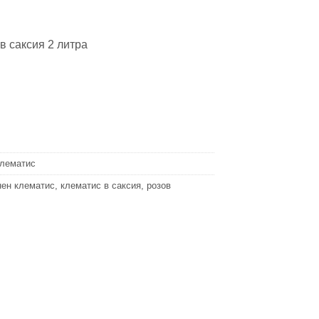
в саксия 2 литра
лематис
нен клематис
,
клематис в саксия
,
розов