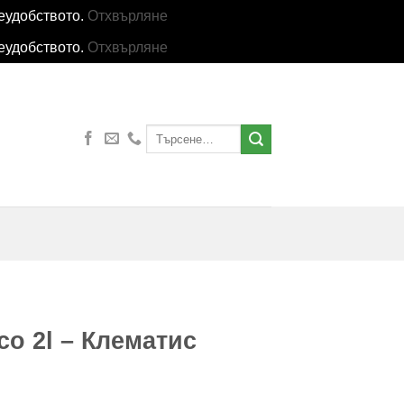
еудобството.
Отхвърляне
еудобството.
Отхвърляне
Търсене
за:
co 2l – Клематис