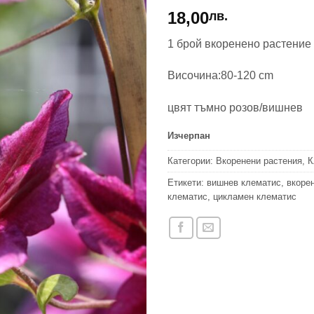
18,00
лв.
1 брой вкоренено растение 
Височина:80-120 cm
цвят тъмно розов/вишнев
Изчерпан
Категории:
Вкоренени растения
,
К
Етикети:
вишнев клематис
,
вкоре
клематис
,
цикламен клематис