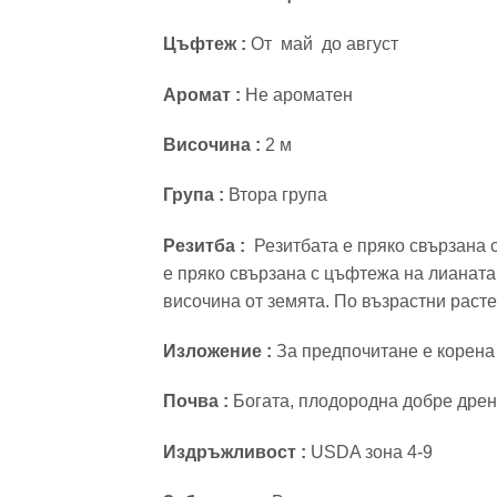
Цъфтеж :
От май до август
Aромат :
Не ароматен
Височина :
2 м
Група :
Втора група
Резитба :
Резитбата е пряко свързана с
е пряко свързана с цъфтежа на лианата
височина от земята. По възрастни расте
Изложение :
За предпочитане е корена 
Почва :
Богата, плодородна добре дрен
Издръжливост :
USDA зона 4-9