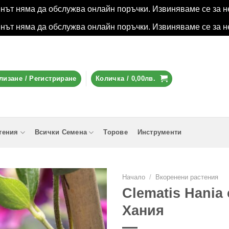
инът няма да обслужва онлайн поръчки. Извиняваме се за н
инът няма да обслужва онлайн поръчки. Извиняваме се за н
лизане / Регистриране
Количка /
0,00
лв.
тения
Всички Семена
Торове
Инструменти
Начало
/
Вкоренени растения
Clematis Hania 
Хания