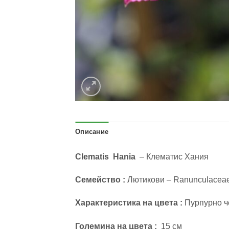
Описание
Clematis Hania
– Клематис Хания
Семейство :
Лютикови – Ranunculacea
Характеристика на цвета :
Пурпурно че
Големина на цвета :
15 см