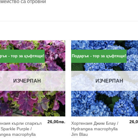
емейство са отровни
рък - тор за цъфтящи!
Подарък - тор за цъфтящи!
ИЗЧЕРПАН
ИЗЧЕРПАН
26,00
лв.
26,
ензия кърли спаркъл
Хортензия Джим Блау /
а
 Sparkle Purple /
Hydrangea macrophylla
angea macrophylla
Jim Blau