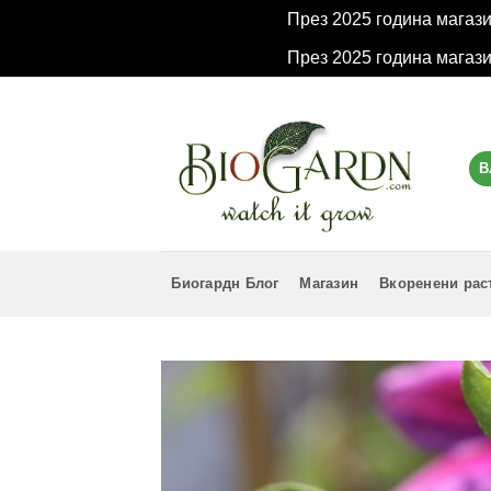
През 2025 година магаз
През 2025 година магаз
Skip
to
content
В
Биогардн Блог
Магазин
Вкоренени рас