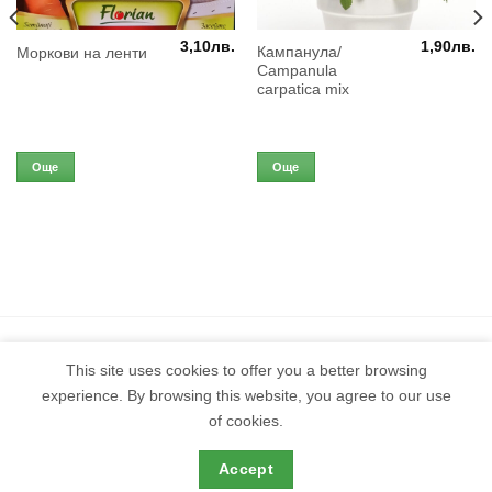
3,10
лв.
1,90
лв.
Кампанула/
Моркови на ленти
Campanula
carpatica mix
Още
Още
This site uses cookies to offer you a better browsing
experience. By browsing this website, you agree to our use
of cookies.
Защо да пазарувам тук?
Срокове и Доставка
Общи Условия
Контакти
Accept
Copyright 2026 BioGardn.Com