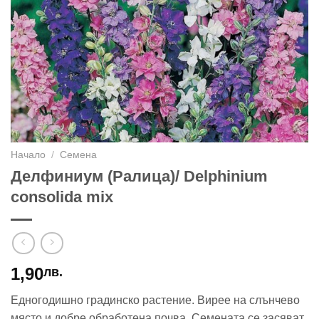
Начало
/
Семена
Делфиниум (Ралица)/ Delphinium
consolida mix
1,90
лв.
Едногодишно градинско растение. Вирее на слънчево
място и добре обработена почва. Семената се засяват