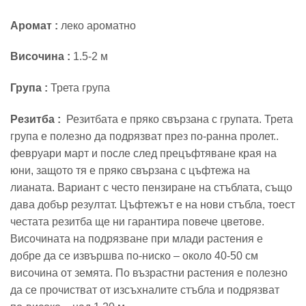
Aромат :
леко ароматно
Височина :
1.5-2 м
Група :
Трета група
Резитба :
Резитбата е пряко свързана с групата. Трета
група е полезно да подрязват през по-ранна пролет..
февруари март и после след прецъфтяване края на
юни, защото тя е пряко свързана с цъфтежа на
лианата. Вариант с често пензиране на стъблата, също
дава добър резултат. Цъфтежът е на нови стъбла, тоест
честата резитба ще ни гарантира повече цветове.
Височината на подрязване при млади растения е
добре да се извършва по-ниско – около 40-50 см
височина от земята. По възрастни растения е полезно
да се прочистват от изсъхналите стъбла и подрязват