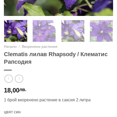
Начало
/
Вкоренени растения
Clematis лилав Rhapsody / Клематис
Рапсодия
18,00
лв.
1 брой вкоренено растение в саксия 2 литра
цвят син