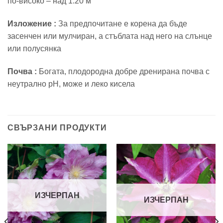
по-високо – над 1.20 м
Изложение :
За предпочитане е корена да бъде
засенчен или мулчиран, а стъблата над него на слънце
или полусянка
Почва :
Богата, плодородна добре дренирана почва с
неутрално pH, може и леко кисела
СВЪРЗАНИ ПРОДУКТИ
ИЗЧЕРПАН
ИЗЧЕРПАН