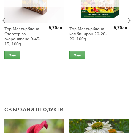
5,70
лв.
5,70
лв.
Тор Мастърбленд
Тор Мастърбленд
Стартер за
комбиниран 20-20-
вкореняване 9-45-
20, 100g
15, 100g
Още
Още
СВЪРЗАНИ ПРОДУКТИ