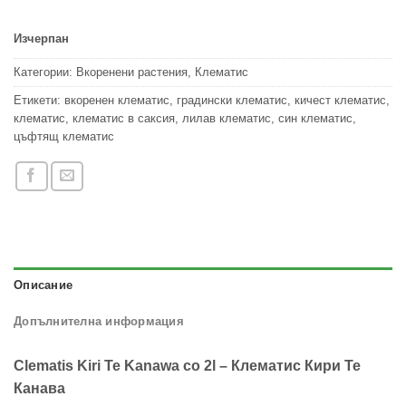
Изчерпан
Категории:
Вкоренени растения
,
Клематис
Етикети:
вкоренен клематис
,
градински клематис
,
кичест клематис
,
клематис
,
клематис в саксия
,
лилав клематис
,
син клематис
,
цъфтящ клематис
Описание
Допълнителна информация
Clematis Kiri Te Kanawa co 2l – Клематис Кири Те
Канава