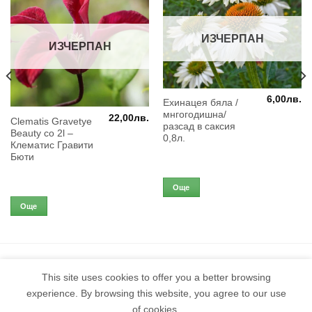
ИЗЧЕРПАН
ИЗЧЕРПАН
6,00
лв.
Ехинацея бяла /
мнгогодишна/
22,00
лв.
Clematis Gravetye
разсад в саксия
Beauty co 2l –
0,8л.
Клематис Гравити
Бюти
Още
Още
This site uses cookies to offer you a better browsing
experience. By browsing this website, you agree to our use
of cookies.