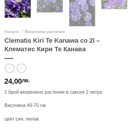
Начало
/
Вкоренени растения
Clematis Kiri Te Kanawa co 2l –
Клематис Кири Те Канава
24,00
лв.
1 брой вкоренено растение в саксия 2 литра
Височина 40-70 см
цвят син, лилав