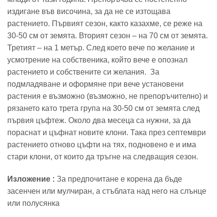
издигане във височина, за да не се изтощава
растението. Първият сезон, както казахме, се реже на
30-50 см от земята. Вторият сезон – на 70 см от земята.
Третият – на 1 метър. След което вече по желание и
усмотрение на собственика, който вече е опознал
растението и собствените си желания. За
подмладяване и оформяне при вече установени
растения е възможно (възможно, не препоръчително) и
рязането като трета група на 30-50 см от земята след
първия цъфтеж. Около два месеца са нужни, за да
пораснат и цъфнат новите клони. Така през септември
растението отново цъфти на тях, подновено е и има
стари клони, от които да тръгне на следващия сезон.
Изложение :
За предпочитане е корена да бъде
засенчен или мулчиран, а стъблата над него на слънце
или полусянка