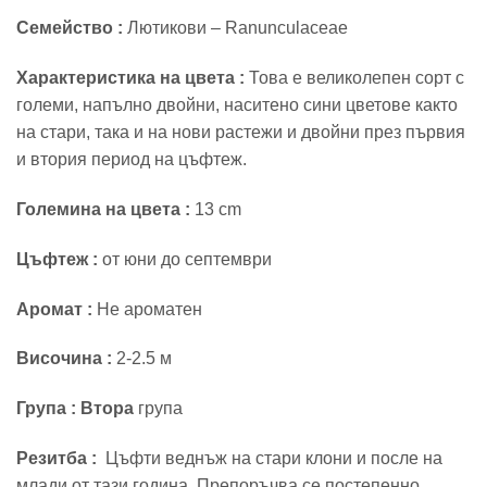
Семейство :
Лютикови – Ranunculaceae
Характеристика на цвета :
Това е великолепен сорт с
големи, напълно двойни, наситено сини цветове както
на стари, така и на нови растежи и двойни през първия
и втория период на цъфтеж.
Големина на цвета :
13 cm
Цъфтеж :
от юни до септември
Aромат :
Не ароматен
Височина :
2-2.5 м
Група : Втора
група
Резитба :
Цъфти веднъж на стари клони и после на
млади от тази година. Препоръчва се постепенно