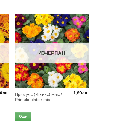
ИЗЧЕРПАН
90
лв.
1,90
лв.
Примула (Иглика) микс/
Primula elatior mix
Още