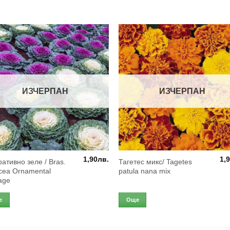
ИЗЧЕРПАН
ИЗЧЕРПАН
1,90
лв.
1,
ативно зеле / Bras.
Тагетес микс/ Tagetes
acea Ornamental
patula nana mix
age
е
Още