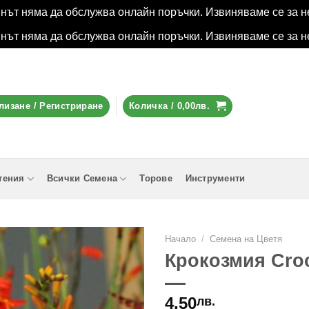
инът няма да обслужва онлайн поръчки. Извиняваме се за н
инът няма да обслужва онлайн поръчки. Извиняваме се за н
лизане / Регистриране
Количка /
0,00
лв.
тения
Всички Семена
Торове
Инструменти
Начало
/
Семена на Цветя
Крокозмия Cro
4,50
лв.