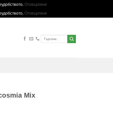
еудобството.
Отхвърляне
еудобството.
Отхвърляне
Търсене
за:
cosmia Mix