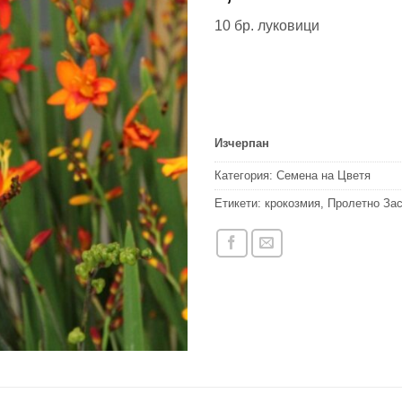
10 бр. луковици
Изчерпан
Категория:
Семена на Цветя
Етикети:
крокозмия
,
Пролетно За