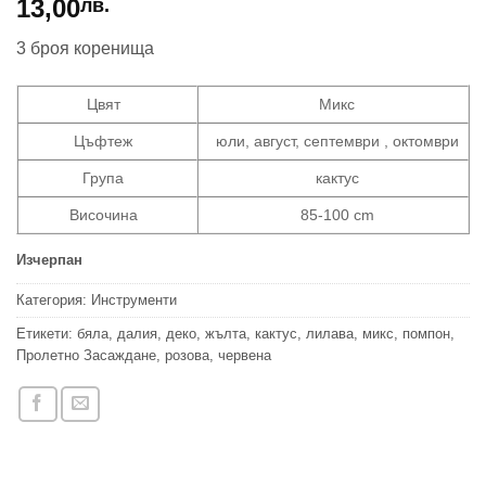
13,00
лв.
3 броя коренища
Цвят
Микс
Цъфтеж
юли, август, септември , октомври
Група
кактус
Височина
85-100 cm
Изчерпан
Категория:
Инструменти
Етикети:
бяла
,
далия
,
деко
,
жълта
,
кактус
,
лилава
,
микс
,
помпон
,
Пролетно Засаждане
,
розова
,
червена