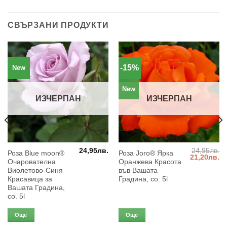
СВЪРЗАНИ ПРОДУКТИ
-15%
New
New
ИЗЧЕРПАН
ИЗЧЕРПАН
24,95
лв.
24,95
лв.
Роза Blue moon®
Роза Joro® Ярка
Original
Те
21,20
лв.
Очарователна
Оранжева Красота
price
ц
was:
е:
Виолетово-Синя
във Вашата
24,95лв..
21
Красавица за
Градина, co. 5l
Вашата Градина,
co. 5l
Още
Още