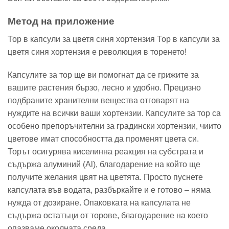
Метод на приложение
Тор в капсули за цветя синя хортензия Тор в капсули за
цветя синя хортензия е революция в торенето!
Капсулите за тор ще ви помогнат да се грижите за
вашите растения бързо, лесно и удобно. Прецизно
подбраните хранителни вещества отговарят на
нуждите на всички ваши хортензии. Капсулите за тор са
особено препоръчителни за градински хортензии, чиито
цветове имат способността да променят цвета си.
Торът осигурява киселинна реакция на субстрата и
съдържа алуминий (Al), благодарение на който ще
получите желания цвят на цветята. Просто пуснете
капсулата във водата, разбъркайте и е готово – няма
нужда от дозиране. Опаковката на капсулата не
съдържа остатъци от торове, благодарение на което
опазваме околната среда.