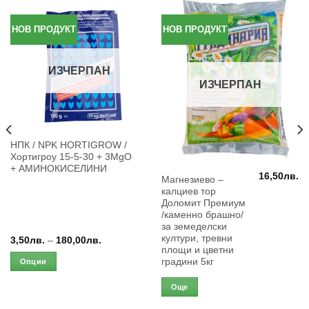
НОВ ПРОДУКТ
НОВ ПРОДУКТ
ИЗЧЕРПАН
ИЗЧЕРПАН
This
НПК / NPK HORTIGROW /
Хортигроу 15-5-30 + 3MgO
product
+ АМИНОКИСЕЛИНИ
has
16,50
лв.
Магнезиево –
multiple
калциев тор
variants.
Доломит Премиум
/каменно брашно/
The
за земеделски
options
култури, тревни
Price
3,50
лв.
–
180,00
лв.
may
range:
площи и цветни
3,50лв.
be
градини 5кг
Опции
through
chosen
180,00лв.
Още
on
the