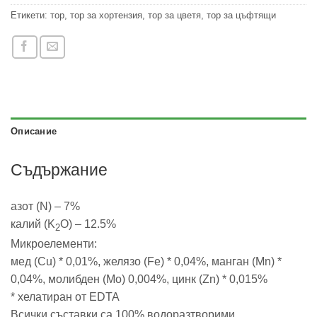
Етикети:
тор
,
тор за хортензия
,
тор за цветя
,
тор за цъфтящи
Описание
Съдържание
азот (N) – 7%
калий (K
O) – 12.5%
2
Микроелементи:
мед (Cu) * 0,01%, желязо (Fe) * 0,04%, манган (Mn) *
0,04%, молибден (Mo) 0,004%, цинк (Zn) * 0,015%
* хелатиран от EDTA
Всички съставки са 100% водоразтворими