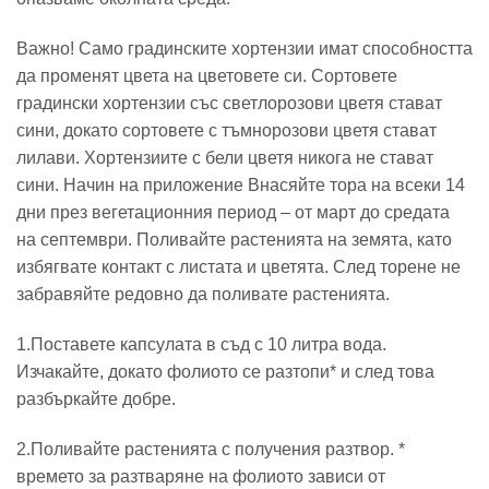
Важно! Само градинските хортензии имат способността
да променят цвета на цветовете си. Сортовете
градински хортензии със светлорозови цветя стават
сини, докато сортовете с тъмнорозови цветя стават
лилави. Хортензиите с бели цветя никога не стават
сини. Начин на приложение Внасяйте тора на всеки 14
дни през вегетационния период – от март до средата
на септември. Поливайте растенията на земята, като
избягвате контакт с листата и цветята. След торене не
забравяйте редовно да поливате растенията.
1.Поставете капсулата в съд с 10 литра вода.
Изчакайте, докато фолиото се разтопи* и след това
разбъркайте добре.
2.Поливайте растенията с получения разтвор. *
времето за разтваряне на фолиото зависи от