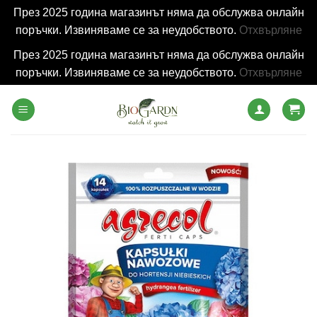
През 2025 година магазинът няма да обслужва онлайн
поръчки. Извиняваме се за неудобството.
Отхвърляне
През 2025 година магазинът няма да обслужва онлайн
поръчки. Извиняваме се за неудобството.
Отхвърляне
Skip
to
content