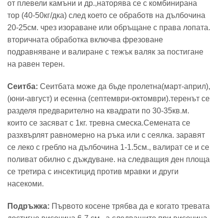
от плевели камъни и др.,наторява се с комбинирана
тор (40-50кг/дка) след което се обработв на дълбочина
20-25см. чрез изораване или обръщане с права лопата.
вторичната обработка включва фрезоване
подравняване и валиране с тежък валяк за постигане
на равен терен.
Сеитба:
Сеитбата може да бъде пролетна(март-април),
(юни-август) и есенна (септември-октомври).теренът се
разделя предварително на квадрати по 30-35кв.м.
които се засяват с 1кг. тревна смеска.Семената се
разхвърлят равномерно на ръка или с сеялка. заравят
се леко с гребло на дълбочина 1-1.5см., валират се и се
поливат обилно с дъждуване. на следващия ден площа
се третира с инсектицид против мравки и други
насекоми.
Подръжка:
Първото косене трябва да е когато тревата