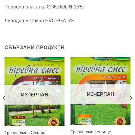
Червена власатка GONDOLIN-15%
Ливадна метлица EVORGA-5%
СВЪРЗАНИ ПРОДУКТИ
ИЗЧЕРПАН
ИЗЧЕРПАН
This
Тревна смес слънце
This
Тревна смес Сахара