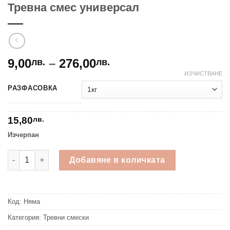
Тревна смес универсал
Price
9,00
–
276,00
лв.
лв.
range:
ИЗЧИСТВАНЕ
9,00лв.
РАЗФАСОВКА
through
276,00лв.
15,80
лв.
Изчерпан
количество за Тревна смес универсал
Добавяне в количката
Код:
Няма
Категория:
Тревни смески