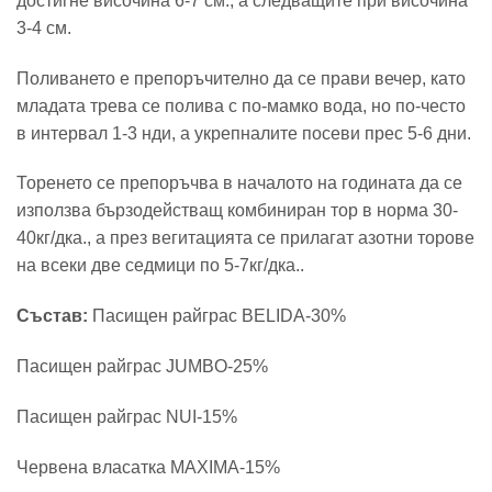
достигне височина 6-7 см., а следващите при височина
3-4 см.
Поливането е препоръчително да се прави вечер, като
младата трева се полива с по-мамко вода, но по-често
в интервал 1-3 нди, а укрепналите посеви прес 5-6 дни.
Торенето се препоръчва в началото на годината да се
използва бързодействащ комбиниран тор в норма 30-
40кг/дка., а през вегитацията се прилагат азотни торове
на всеки две седмици по 5-7кг/дка..
Състав:
Пасищен райграс BELIDA-30%
Пасищен райграс JUMBO-25%
Пасищен райграс NUI-15%
Червена власатка MAXIMA-15%