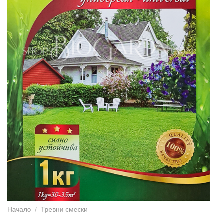
Начало
/
Тревни смески