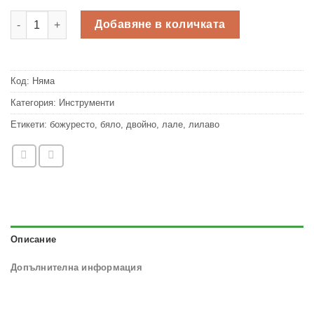
65,00лв.
количество за Лале Двойно Шърли Tulip Double Shirley
Добавяне в количката
Код:
Няма
Категория:
Инструменти
Етикети:
божуресто
,
бяло
,
двойно
,
лале
,
лилаво
Описание
Допълнителна информация