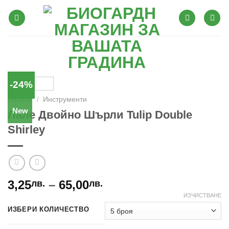
Skip
to
content
-24%
Начало
/
Инструменти
New
Лале Двойно Шърли Tulip Double
Shirley
Price
3,25
–
65,00
лв.
лв.
range:
ИЗЧИСТВАНЕ
3,25лв.
ИЗБЕРИ КОЛИЧЕСТВО
through