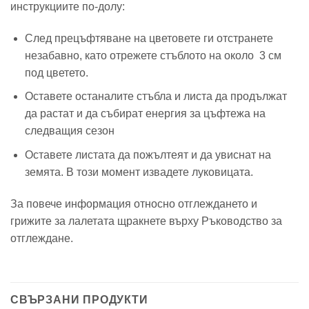
инструкциите по-долу:
След прецъфтяване на цветовете ги отстранете
незабавно, като отрежете стъблото на около 3 см
под цветето.
Оставете останалите стъбла и листа да продължат
да растат и да събират енергия за цъфтежа на
следващия сезон
Оставете листата да пожълтеят и да увиснат на
земята. В този момент извадете луковицата.
За повече информация относно отглеждането и
грижите за лалетата щракнете върху
Ръководство за
отглеждане
.
СВЪРЗАНИ ПРОДУКТИ