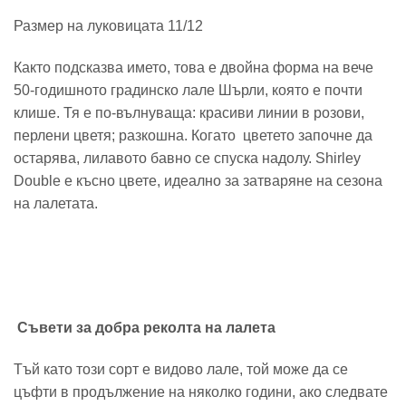
Размер на луковицата 11/12
Както подсказва името, това е двойна форма на вече
50-годишното градинско лале Шърли, която е почти
клише.
Тя е по-вълнуваща: красиви линии в розови,
перлени цветя;
разкошна.
Когато цветето започне да
остарява, лилавото бавно се спуска надолу.
Shirley
Double е късно цвете, идеално за затваряне на сезона
на лалетата.
Съвети за добра реколта на лалета
Тъй като този сорт е видово лале, той може да се
цъфти в продължение на няколко години, ако следвате