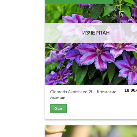
ИЗЧЕРПАН
18,00
Clematis Akaishi co 2l – Клематис
Акаиши
Още