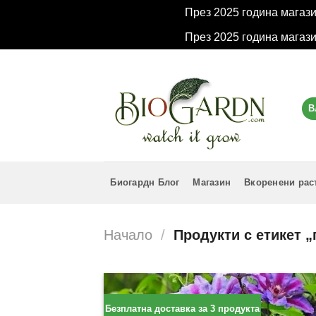
През 2025 година магаз
През 2025 година магаз
Skip
to
content
В
Биогардн Блог
Магазин
Вкоренени рас
Начало
/
Продукти с етикет „
Безплатна доставка за 3 продукта