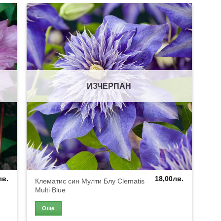
ИЗЧЕРПАН
лв.
18,00
лв.
Клематис син Мулти Блу Clematis
Multi Blue
Още