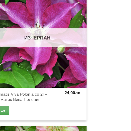
ИЗЧЕРПАН
24,00
лв.
matis Viva Polonia co 2l –
ематис Вива Полония
Още