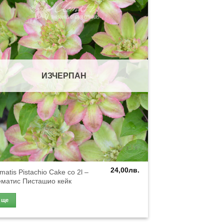
ИЗЧЕРПАН
24,00
лв.
matis Pistachio Cake co 2l –
ематис Писташио кейк
Още