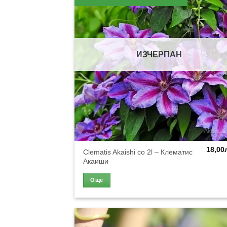
ИЗЧЕРПАН
18,00
Clematis Akaishi co 2l – Клематис
Акаиши
Още