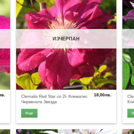
ИЗЧЕРПАН
лв.
18,00
лв.
Clematis Red Star co 2l- Клематис
Cle
Червената Звезда
Кл
Още