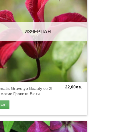
ИЗЧЕРПАН
22,00
лв.
matis Gravetye Beauty co 2l –
ематис Гравити Бюти
Още