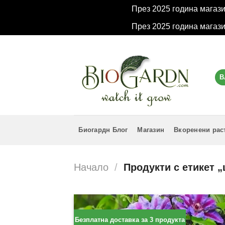
През 2025 година магаз
През 2025 година магаз
Skip
to
content
В
Биогардн Блог
Магазин
Вкоренени рас
Начало
/
Продукти с етикет 
Безплатна доставка за 3 продукта