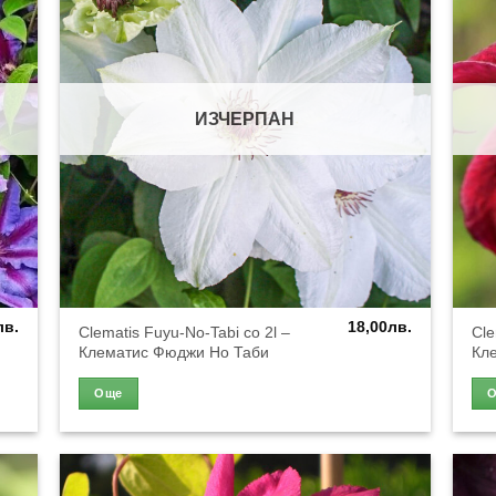
ИЗЧЕРПАН
лв.
18,00
лв.
Clematis Fuyu-No-Tabi co 2l –
Cle
Клематис Фюджи Но Таби
Кл
Още