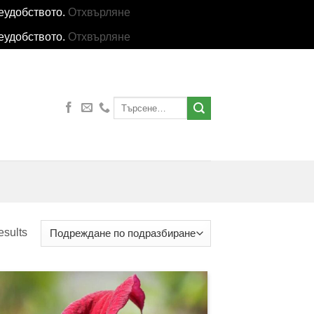
еудобството.
Отхвърляне
еудобството.
Отхвърляне
Търсене
за:
esults