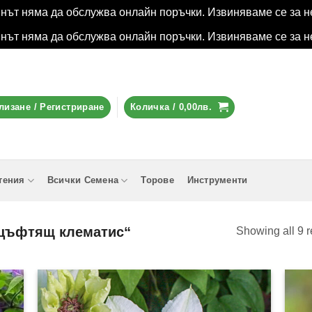
инът няма да обслужва онлайн поръчки. Извиняваме се за н
инът няма да обслужва онлайн поръчки. Извиняваме се за н
лизане / Регистриране
Количка /
0,00
лв.
тения
Всички Семена
Торове
Инструменти
„цъфтящ клематис“
Showing all 9 r