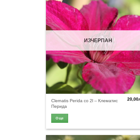
ИЗЧЕРПАН
20,00
Clematis Perida co 2l – Клематис
Перида
Още