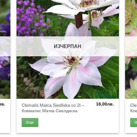
ИЗЧЕРПАН
лв.
18,00
лв.
Clematis Matca Siedliska co 2l –
Cle
Клематис Матка Сиелдиска
Кл
Още